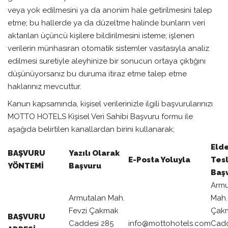
veya yok edilmesini ya da anonim hale getirilmesini talep
etme; bu hallerde ya da düzeltme halinde bunların veri
aktarılan üçüncü kişilere bildirilmesini isteme; işlenen
verilerin münhasıran otomatik sistemler vasıtasıyla analiz
edilmesi suretiyle aleyhinize bir sonucun ortaya çıktığını
düşünüyorsanız bu duruma itiraz etme talep etme
haklarınız mevcuttur.
Kanun kapsamında, kişisel verilerinizle ilgili başvurularınızı
MOTTO HOTELS Kişisel Veri Sahibi Başvuru formu ile
aşağıda belirtilen kanallardan birini kullanarak;
Eld
BAŞVURU
Yazılı Olarak
E-Posta Yoluyla
Tes
YÖNTEMİ
Başvuru
Baş
Armu
Armutalan Mah.
Mah.
Fevzi Çakmak
Çak
BAŞVURU
Caddesi 285
info@mottohotels.com
Cadd