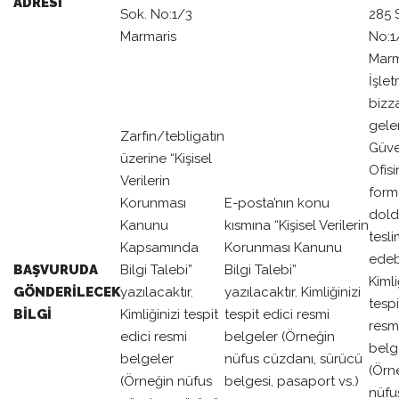
ADRESİ
Sok. No:1/3
285 
Marmaris
No:1
Marm
İşle
bizz
gele
Zarfın/tebligatın
Güve
üzerine “Kişisel
Ofis
Verilerin
form
Korunması
E-posta’nın konu
dold
Kanunu
kısmına “Kişisel Verilerin
tesl
Kapsamında
Korunması Kanunu
edebi
BAŞVURUDA
Bilgi Talebi”
Bilgi Talebi”
Kimli
GÖNDERİLECEK
yazılacaktır.
yazılacaktır. Kimliğinizi
tespi
BİLGİ
Kimliğinizi tespit
tespit edici resmi
resm
edici resmi
belgeler (Örneğin
belg
belgeler
nüfus cüzdanı, sürücü
(Örn
(Örneğin nüfus
belgesi, pasaport vs.)
nüfu