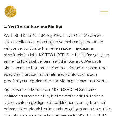
1. Veri Sorumlusunun Kimliği
KALİBRE TİC. SEY. TUR. A.Ş. (“MOTTO HOTELS”) olarak,
kişisel verilerinizin güvenliğine ve mahremiyetine önem
veriyor ve bu itibarla hizmetlerimizden faydalanan
misafirlerimiz dahil, MOTTO HOTELS ile ilişkili tüm şahışlara
ait her türlü kişisel verilerinize ilişkin olarak 6698 sayılı
Kişisel Verilerin Korunması Kanunu (“Kanun”) kapsamında
aşağıdaki hususları aydınlatma yükümlülüğümüzün
gereğini yerine getirmek amacıyla bilgilerinize sunuyoruz.
Kişisel verilerin korunması, MOTTO HOTELS’in temel
politikaları arasında olup, işletmemizin varlığı süresince
kişisel verilerin gizliliğine öncelikli önem vermiş, bunu bir
çalışma ilkesi olarak benimsemiş ve çalışanlarına da bu ilke
doğrultusunda çalışma talimatı vermiştir. MOTTO HOTELS,