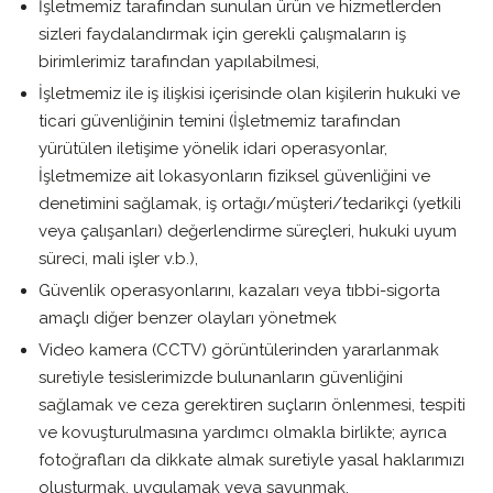
İşletmemiz tarafından sunulan ürün ve hizmetlerden
sizleri faydalandırmak için gerekli çalışmaların iş
birimlerimiz tarafından yapılabilmesi,
İşletmemiz ile iş ilişkisi içerisinde olan kişilerin hukuki ve
ticari güvenliğinin temini (İşletmemiz tarafından
yürütülen iletişime yönelik idari operasyonlar,
İşletmemize ait lokasyonların fiziksel güvenliğini ve
denetimini sağlamak, iş ortağı/müşteri/tedarikçi (yetkili
veya çalışanları) değerlendirme süreçleri, hukuki uyum
süreci, mali işler v.b.),
Güvenlik operasyonlarını, kazaları veya tıbbi-sigorta
amaçlı diğer benzer olayları yönetmek
Video kamera (CCTV) görüntülerinden yararlanmak
suretiyle tesislerimizde bulunanların güvenliğini
sağlamak ve ceza gerektiren suçların önlenmesi, tespiti
ve kovuşturulmasına yardımcı olmakla birlikte; ayrıca
fotoğrafları da dikkate almak suretiyle yasal haklarımızı
oluşturmak, uygulamak veya savunmak,