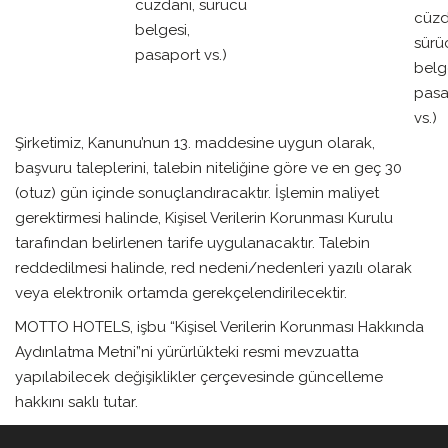
cüzdanı, sürücü
cüzd
belgesi,
sürü
pasaport vs.)
belg
pasa
vs.)
Şirketimiz, Kanunu’nun 13. maddesine uygun olarak,
başvuru taleplerini, talebin niteliğine göre ve en geç 30
(otuz) gün içinde sonuçlandıracaktır. İşlemin maliyet
gerektirmesi halinde, Kişisel Verilerin Korunması Kurulu
tarafından belirlenen tarife uygulanacaktır. Talebin
reddedilmesi halinde, red nedeni/nedenleri yazılı olarak
veya elektronik ortamda gerekçelendirilecektir.
MOTTO HOTELS, işbu “Kişisel Verilerin Korunması Hakkında
Aydınlatma Metni”ni yürürlükteki resmi mevzuatta
yapılabilecek değişiklikler çerçevesinde güncelleme
hakkını saklı tutar.